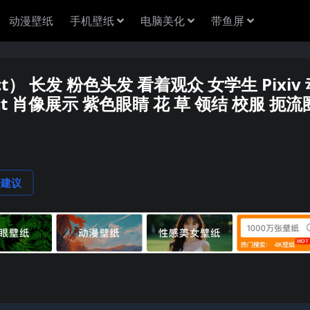
动漫壁纸
手机壁纸
电脑美化
带鱼屏
pact） 长发 粉色头发 看着观众 女学生 Pixiv
act 肖像展示 紫色眼睛 花 草 领结 校服 扼流
论建议