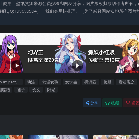
止商用，壁纸资源来源会员投稿和网友分享，图片版权归原创作者所有，
QQ:199699994），我们会尽快处理。（为了减轻网站负担所有图片
n Impact）
动漫
动漫女孩
女学生
扼流圈
校服
看着观众
蝴蝶结
裙子
长发
阳光
分享
收藏
点赞