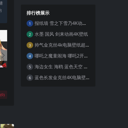
请
均
排行榜展示
报纸墙 雪之下雪乃4K动漫壁纸
1
水墨 国风 剑来动画4K壁纸
2
帅气金克丝4k电脑壁纸超清
3
哪吒之魔童闹海 哪吒2开场4K壁纸
4
海边女生 海鸥 蓝色天空 4K壁纸
5
蓝色长发金克丝4K电脑壁纸
6
(
0
)