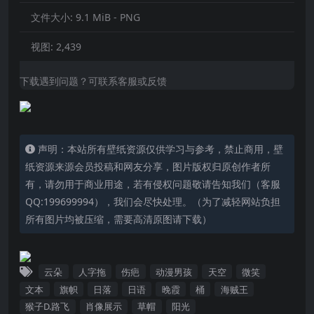
文件大小:
9.1 MiB - PNG
视图:
2,439
下载遇到问题？可联系客服或反馈
声明：本站所有壁纸资源仅供学习与参考，禁止商用，壁
纸资源来源会员投稿和网友分享，图片版权归原创作者所
有，请勿用于商业用途，若有侵权问题敬请告知我们（客服
QQ:199699994），我们会尽快处理。（为了减轻网站负担
所有图片均被压缩，需要高清原图请下载）
云朵
人字拖
伤疤
动漫男孩
天空
微笑
文本
旗帜
日落
日语
晚霞
桶
海贼王
猴子D.路飞
肖像展示
草帽
阳光