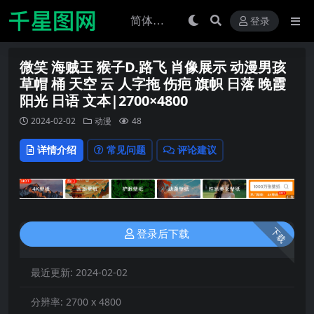
登录
微笑 海贼王 猴子D.路飞 肖像展示 动漫男孩
草帽 桶 天空 云 人字拖 伤疤 旗帜 日落 晚霞
阳光 日语 文本|2700×4800
2024-02-02
动漫
48
详情介绍
常见问题
评论建议
下载
登录后下载
最近更新:
2024-02-02
分辨率:
2700 x 4800