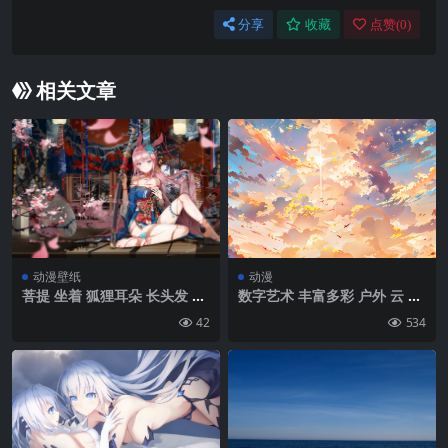
分享
收藏
点赞(
0
)
相关文章
动漫壁纸
动漫
菩提 坐着 狐狸耳朵 长头发 粉
数字艺术 丰富多彩 户外 云 黄
红色的头发 大腿 腿 微笑 大乳
昏 手机壁纸 4K壁纸
42
534
房 乳沟 裸露的肩膀 看着观众
光着脚 Yae樱花(Honkai影响)
Honkai影响 动漫女孩 和服 武
器 武士刀 樱花 动物的耳朵 狐
狸女孩 日本的衣服 花朵 花瓣
剑 灯笼 面具 雨伞 脸红 发饰
室内 分支 紫色的眼睛| 1602
x902