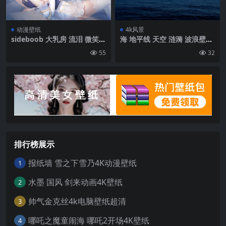
动漫壁纸
4k风景
sideboob 大乳房 流泪 微笑
海 地平线 天空 涟漪 波浪壁纸
长发 蓝色的头发 蓝眼睛 悬挂
背景4k高清网
55
32
着的乳房 动漫 动漫女孩 手肘
手套 有水印 长袜| 4547 x255
8
排行榜展示
报纸墙 雪之下雪乃4K动漫壁纸
1
水墨 国风 剑来动画4K壁纸
2
帅气金克丝4k电脑壁纸超清
3
哪吒之魔童闹海 哪吒2开场4K壁纸
4