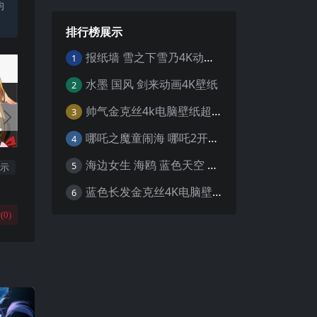
均
排行榜展示
报纸墙 雪之下雪乃4K动漫壁纸
1
水墨 国风 剑来动画4K壁纸
2
帅气金克丝4k电脑壁纸超清
3
哪吒之魔童闹海 哪吒2开场4K壁纸
4
海边女生 海鸥 蓝色天空 4K壁纸
5
展示
蓝色长发金克丝4K电脑壁纸
6
(
0
)