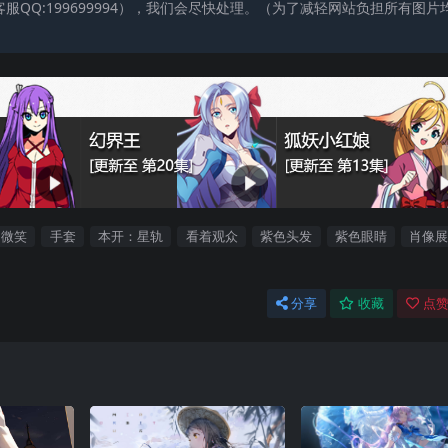
QQ:199699994），我们会尽快处理。（为了减轻网站负担所有图片
微笑
手套
本开：星轨
看着观众
紫色头发
紫色眼睛
肖像
分享
收藏
点赞