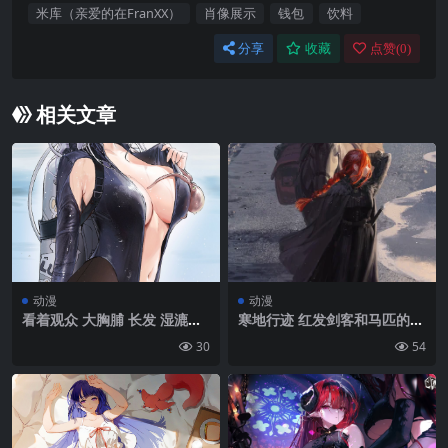
米库（亲爱的在FranXX）
肖像展示
钱包
饮料
分享
收藏
点赞(
0
)
相关文章
动漫
动漫
看着观众 大胸脯 长发 湿漉漉
寒地行迹 红发剑客和马匹的冒
的身体 肚脐 阿米 马尾辫 分开
险瞬间壁纸
30
54
的嘴唇 大腿 阿祖尔巷 撕裂的
衣服 动漫女孩 肖像展示 企业
（阿祖尔小巷） 湿漉乎乎的
紧身衣 湿泳衣 章鱼 水肺潜水
泳镜 护目镜 撕裂的腿服 拉开
拉链 长袖 模糊的背景 银色的
头发 紫色的眼睛 景深 大腿带