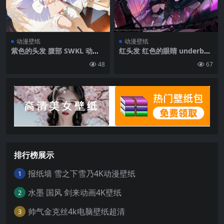
水 天空 地平线 脸红|1200×19
02
动漫壁纸
动漫壁纸
紫色的头发 腹部 SWKL 动漫
红头发 红色的眼睛 underboo
女孩 紫色的眼睛 三明治 源的
b 大乳房 看着观众 摩尔 摩尔
48
67
影响 雷电将军| 1920 x1080
下眼睛 长头发 动漫 动漫女孩
(源的影响)
蓝色 标志 有水印 角 手肘手套
蜡烛 兴登堡| 3840 x2160(蓝
色线)
排行榜展示
报纸墙 雪之下雪乃4K动漫壁纸
1
水墨 国风 剑来动画4K壁纸
2
帅气金克丝4k电脑壁纸超清
3