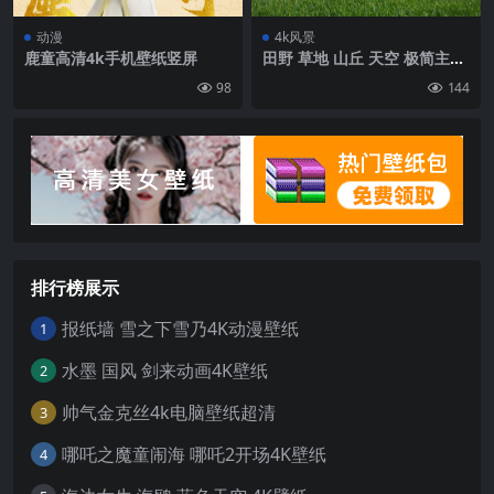
动漫
4k风景
鹿童高清4k手机壁纸竖屏
田野 草地 山丘 天空 极简主义
壁纸 背景4k高清网
98
144
排行榜展示
报纸墙 雪之下雪乃4K动漫壁纸
1
水墨 国风 剑来动画4K壁纸
2
帅气金克丝4k电脑壁纸超清
3
哪吒之魔童闹海 哪吒2开场4K壁纸
4