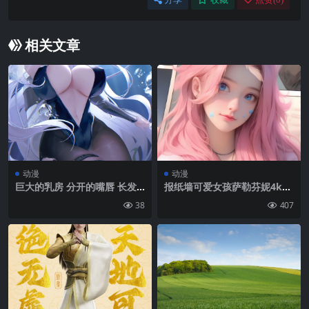
相关文章
动漫
动漫
巨大的乳房 分开的嘴唇 长发
报纸墙可爱女孩萨勒芬妮4k手
白发 Pupuki 水下 大腿 乳沟
机壁纸竖屏动漫美女
38
407
单臂向上 Azur Lane 肖像展
示 动漫女孩 Enterprise（Az
ur Lanes） 黑色紧身连衣裤
连裤袜 黑色连裤袜 解理切口|
2333×3732