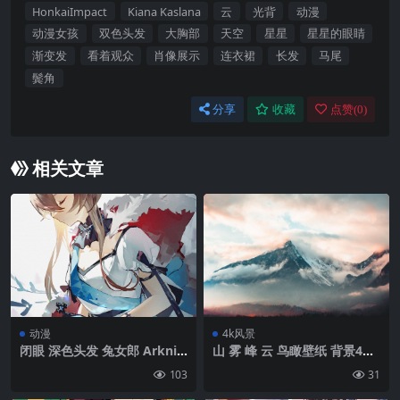
HonkaiImpact
Kiana Kaslana
云
光背
动漫
动漫女孩
双色头发
大胸部
天空
星星
星星的眼睛
渐变发
看着观众
肖像展示
连衣裙
长发
马尾
鬓角
分享
收藏
点赞(
0
)
相关文章
动漫
4k风景
闭眼 深色头发 兔女郎 Arknig
山 雾 峰 云 鸟瞰壁纸 背景4k
hts Amiya（Arknightes）
高清网
103
31
动漫女孩 肖像展示 连衣裙 花
瓣 兔耳朵|943×1500