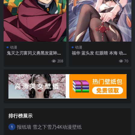
动漫
动漫
鬼灭之刃富冈义勇黑发蓝眸动
福华 蓝头发 红眼睛 本海 动漫
漫手机壁纸
女孩 裤袜 手机壁纸 4K壁纸
208
70
排行榜展示
报纸墙 雪之下雪乃4K动漫壁纸
1