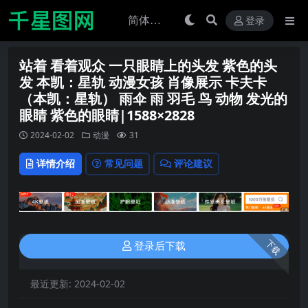
登录
站着 看着观众 一只眼睛上的头发 紫色的头
发 本凯：星轨 动漫女孩 肖像展示 卡夫卡
（本凯：星轨） 雨伞 雨 羽毛 鸟 动物 发光的
眼睛 紫色的眼睛|1588×2828
2024-02-02
动漫
31
详情介绍
常见问题
评论建议
下载
登录后下载
最近更新:
2024-02-02