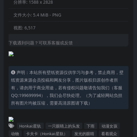
分辨率:
1588 x 2828
文件大小:
5.4 MiB - PNG
视图:
6,517
下载遇到问题？可联系客服或反馈
声明：本站所有壁纸资源仅供学习与参考，禁止商用，壁
纸资源来源会员投稿和网友分享，图片版权归原创作者所
有，请勿用于商业用途，若有侵权问题敬请告知我们（客服
QQ:199699994），我们会尽快处理。（为了减轻网站负担
所有图片均被压缩，需要高清原图请下载）
Honkai:星轨
一只眼睛上的头发
下雨
动漫女孩
动物
卡夫卡（Honkai:星轨）
发光的眼睛
看着观众