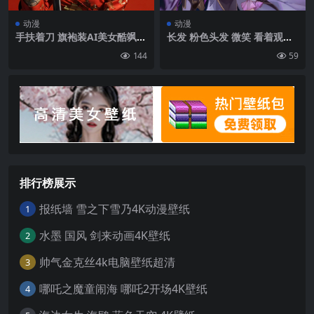
动漫
动漫
手扶着刀 旗袍装AI美女酷飒手
长发 粉色头发 微笑 看着观众
机壁纸图片
傅璇（本开：星轨） 本开：星
144
59
轨 双尾 肖像展示 黄色眼睛 耳
环 动漫女孩|1146×2048
排行榜展示
报纸墙 雪之下雪乃4K动漫壁纸
1
水墨 国风 剑来动画4K壁纸
2
帅气金克丝4k电脑壁纸超清
3
哪吒之魔童闹海 哪吒2开场4K壁纸
4