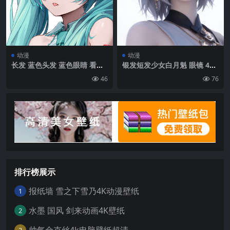
动漫
动漫
长发 蓝色头发 蓝色眼睛 看着
银发短发少女白月魁 眼镜 4k
观众 吐舌头 舌头 裸露肩膀 Bi
手机壁纸
46
76
bBoss39 动漫女孩 肖像展示
Hatsune Miku Vocaloid 双
尾 脸红 极简主义 白色背景 领
带|1348×2397
排行榜展示
报纸墙 雪之下雪乃4K动漫壁纸
1
水墨 国风 剑来动画4K壁纸
2
帅气金克丝4k电脑壁纸超清