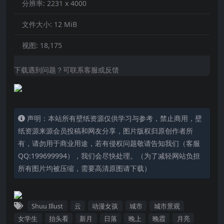
分辨率:
2231 x 4000
文件大小:
12 MiB
视图:
18,175
下载遇到问题？可联系客服或反馈
声明：本站所有壁纸资源仅供学习与参考，禁止商用，壁
纸资源来源会员投稿和网友分享，图片版权归原创作者所
有，请勿用于商业用途，若有侵权问题敬请告知我们（客服
QQ:199699994），我们会尽快处理。（为了减轻网站负担
所有图片均被压缩，需要高清原图请下载）
Shuu Illust
云
动漫女孩
城市
城市景观
女学生
抬头看
新月
日落
晚上
晚霞
月亮