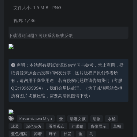
文件大小:
1.5 MiB - PNG
视图:
1,436
下载遇到问题？可联系客服或反馈
声明：本站所有壁纸资源仅供学习与参考，禁止商用，壁
纸资源来源会员投稿和网友分享，图片版权归原创作者所
有，请勿用于商业用途，若有侵权问题敬请告知我们（客服
QQ:199699994），我们会尽快处理。（为了减轻网站负担
所有图片均被压缩，需要高清原图请下载）
Kasumizawa Miyu
云
动漫女孩
动物
水桶
泳装
深色头发
看着观众
红眼睛
肖像展示
草帽
蓝色档案
蹲着
辫子
长发
鱼
鸟