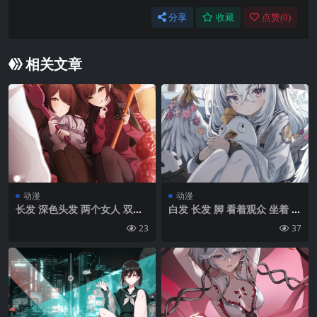
分享
收藏
点赞(
0
)
相关文章
动漫
动漫
长发 深色头发 两个女人 双胞
白发 长发 脚 看着观众 坐着 蓝
胎 微笑 吐舌头 看着观众 一只
色档案 阿祖萨（蓝色档案）
23
37
眼睛上的头发 动漫 动漫女孩i
动漫女孩 肖像展示 白色内裤
DOLM@STERiDOLM@STE
头发里的花 连裤袜 内裤 窗户
R：Shiny Colors Oosaki A
翅膀 紫色眼睛 loli|1080×192
mana Oosaki-Tenka 艺术品
0
数字艺术 扇子艺术 肖像展示
叉子 生日 草莓|2786×4412