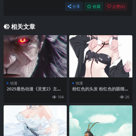
分享
收藏
点赞(
0
)
相关文章
动漫
动漫
2025最热动漫《灵笼2》主角
粉红色的头发 粉红色的眼睛
马克霸气特写手机壁纸
看着观众 蓝色档案 动漫 Shim
104
26
oe Koharu（蓝色档案） 动漫
女孩 肖像展示 比基尼 泳装 脸
红 简单背景 白色背景 蝴蝶结
极简主义 翅膀|1265×2010