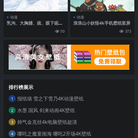
动漫
动漫
乳沟、大胸脯、痣、眼下痣、
浪浪山小妖怪4k手机壁纸竖屏
观看者、动漫、动漫女孩、肖
50
373
像展示、连衣裙、珍珠项链、
手套、扇子、发中花、鲜花|2
000×3556
排行榜展示
报纸墙 雪之下雪乃4K动漫壁纸
1
水墨 国风 剑来动画4K壁纸
2
帅气金克丝4k电脑壁纸超清
3
哪吒之魔童闹海 哪吒2开场4K壁纸
4