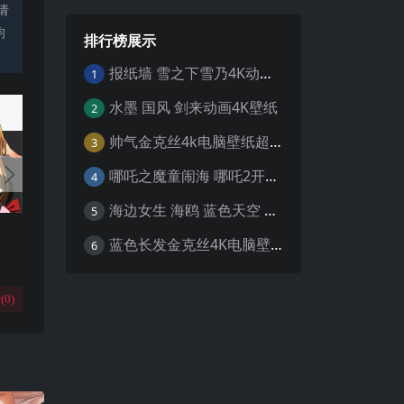
请
均
排行榜展示
报纸墙 雪之下雪乃4K动漫壁纸
1
水墨 国风 剑来动画4K壁纸
2
帅气金克丝4k电脑壁纸超清
3
哪吒之魔童闹海 哪吒2开场4K壁纸
4
海边女生 海鸥 蓝色天空 4K壁纸
5
蓝色长发金克丝4K电脑壁纸
6
(
0
)