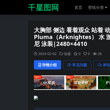
首页
壁纸分类
大胸部 侧边 看着观众 站着 动漫
Pluma（Arknightes）
尼 泳装|2480×4410
2024-02-02
动漫
0
0
28
详情介绍
常见问题
评