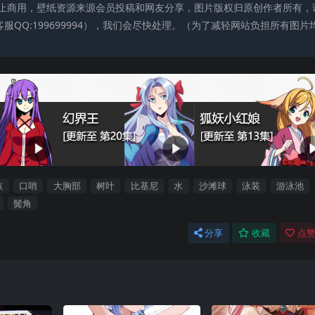
止商用，壁纸资源来源会员投稿和网友分享，图片版权归原创作者所有，
QQ:199699994），我们会尽快处理。（为了减轻网站负担所有图片
孩
口哨
大胸部
树叶
比基尼
水
沙滩球
泳装
游泳池
鬓角
分享
收藏
点赞