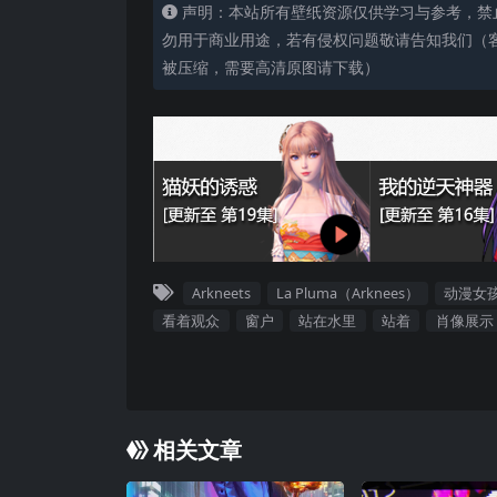
声明：本站所有壁纸资源仅供学习与参考，禁
勿用于商业用途，若有侵权问题敬请告知我们（客服
被压缩，需要高清原图请下载）
Arkneets
La Pluma（Arknees）
动漫女
看着观众
窗户
站在水里
站着
肖像展示
相关文章