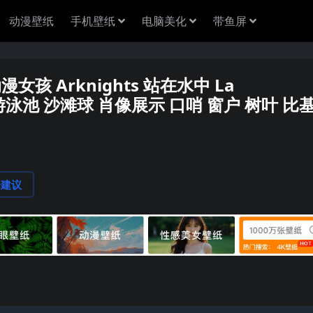
动漫壁纸
手机壁纸
电脑美化
带鱼屏
女孩 Arknights 站在水中 La
 水 游泳池 沙滩球 肖像展示 口哨 窗户 树叶 比
论建议