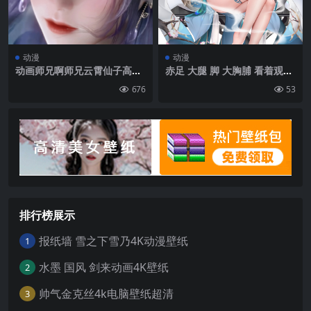
动漫
动漫
动画师兄啊师兄云霄仙子高清
赤足 大腿 脚 大胸脯 看着观众
4k手机壁纸竖屏
乳沟 坐着 深色头发 分开的嘴
676
53
唇 脚底 梅莱 长发 绿松石眼睛
洪凯：星轨 肖像展示 蓝色连
衣裙 简单的背景 白色背景 手
套 阮梅（洪凯：星轨） 乐器
发饰 花 樱花 中国服装 头发里
的花 大腿带 短袖 珍珠项链|1
500×2370
排行榜展示
报纸墙 雪之下雪乃4K动漫壁纸
1
水墨 国风 剑来动画4K壁纸
2
帅气金克丝4k电脑壁纸超清
3