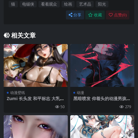
猫
电锯侠
看着观众
绘画
艺术品
阳光
分享
收藏
点赞(
0
)
相关文章
动漫壁纸
动漫
Zumi 长头发 和平标志 大乳房
黑暗喷发 仰着头的动漫男孩手
看着观众 莫娜(源的影响) 费施
机壁纸图片
50
279
尔(源的影响) 源影响 北斗(源
的影响) 动漫女孩 twintails
眼罩| 3840 x2160