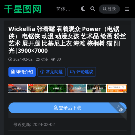
登录
Wickellia 张着嘴 看着观众 Power（电锯
侠） 电锯侠 动漫 动漫女孩 艺术品 绘画 粉丝
艺术 展开腿 比基尼上衣 海滩 棕榈树 猫 阳
光|3900×7000
2024-02-02
动漫
30
详情介绍
常见问题
评论建议
下载
登录后下载
最近更新:
2024-02-02