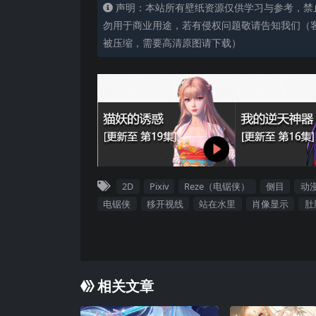
声明：本站所有壁纸资源仅供学习与参考，禁
勿用于商业用途，若有侵权问题敬请告知我们（客服
被压缩，需要高清原图请下载）
2D
Pixiv
Reze（电锯侠）
侧目
动
电锯侠
移开视线
站在水里
肖像显示
肚
相关文章