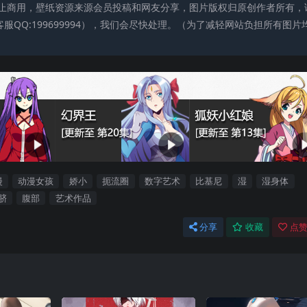
止商用，壁纸资源来源会员投稿和网友分享，图片版权归原创作者所有，
QQ:199699994），我们会尽快处理。（为了减轻网站负担所有图片
漫
动漫女孩
娇小
扼流圈
数字艺术
比基尼
湿
湿身体
脐
腹部
艺术作品
分享
收藏
点赞