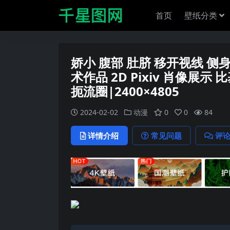
首页
壁纸分类
娇小 腹部 肚脐 移开视线 侧
术作品 2D Pixiv 肖像展示
扼流圈|2400×4805
2024-02-02
动漫
0
0
84
详情介绍
常见问题
评