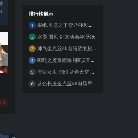
请
均
排行榜展示
报纸墙 雪之下雪乃4K动漫壁纸
1
水墨 国风 剑来动画4K壁纸
2
帅气金克丝4k电脑壁纸超清
3
哪吒之魔童闹海 哪吒2开场4K壁纸
4
海边女生 海鸥 蓝色天空 4K壁纸
5
蓝色长发金克丝4K电脑壁纸
6
(
0
)