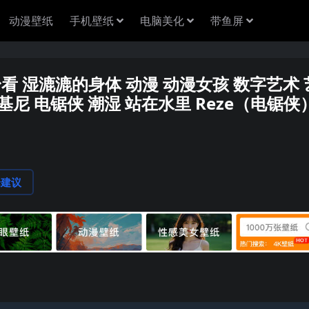
动漫壁纸
手机壁纸
电脑美化
带鱼屏
身看 湿漉漉的身体 动漫 动漫女孩 数字艺术 
 比基尼 电锯侠 潮湿 站在水里 Reze（电锯侠
论建议