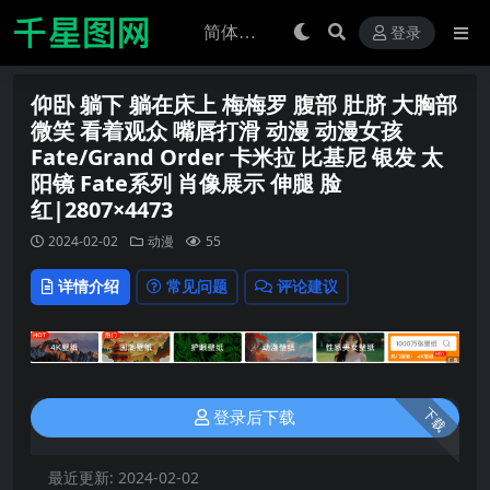
登录
仰卧 躺下 躺在床上 梅梅罗 腹部 肚脐 大胸部
微笑 看着观众 嘴唇打滑 动漫 动漫女孩
Fate/Grand Order 卡米拉 比基尼 银发 太
阳镜 Fate系列 肖像展示 伸腿 脸
红|2807×4473
2024-02-02
动漫
55
详情介绍
常见问题
评论建议
下载
登录后下载
最近更新:
2024-02-02