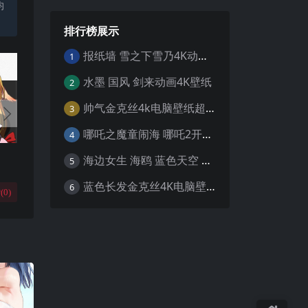
均
排行榜展示
报纸墙 雪之下雪乃4K动漫壁纸
1
水墨 国风 剑来动画4K壁纸
2
帅气金克丝4k电脑壁纸超清
3
哪吒之魔童闹海 哪吒2开场4K壁纸
4
海边女生 海鸥 蓝色天空 4K壁纸
5
蓝色长发金克丝4K电脑壁纸
6
(
0
)