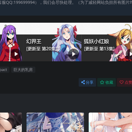
QQ:199699994），我们会尽快处理。（为了减轻网站负担所有图片
pact
巨大的乳房
分享
收藏
点赞