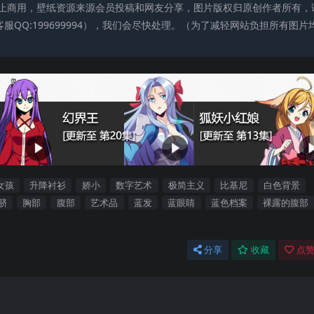
止商用，壁纸资源来源会员投稿和网友分享，图片版权归原创作者所有，
QQ:199699994），我们会尽快处理。（为了减轻网站负担所有图片
女孩
升降衬衫
娇小
数字艺术
极简主义
比基尼
白色背景
脐
胸部
腹部
艺术品
蓝发
蓝眼睛
蓝色档案
裸露的腹部
分享
收藏
点赞