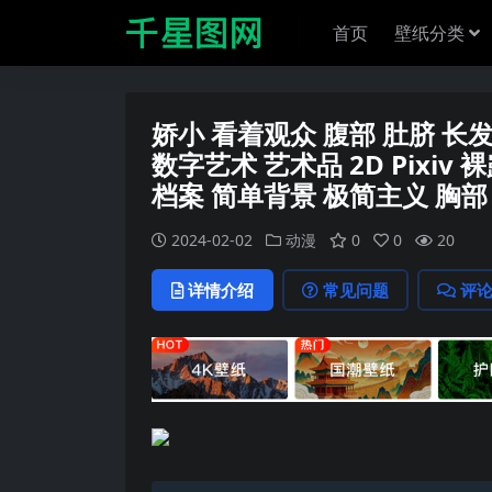
首页
壁纸分类
娇小 看着观众 腹部 肚脐 长
数字艺术 艺术品 2D Pixiv 
档案 简单背景 极简主义 胸部 
2024-02-02
动漫
0
0
20
详情介绍
常见问题
评