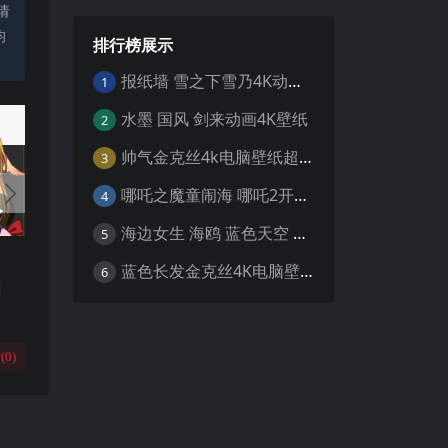
请
均
排行榜展示
报纸墙 雪之下雪乃4K动漫壁纸
1
水墨 国风 剑来动画4K壁纸
2
帅气金克丝4k电脑壁纸超清
3
哪吒之魔童闹海 哪吒2开场4K壁纸
4
海边女生 海鸥 蓝色天空 4K壁纸
5
蓝色长发金克丝4K电脑壁纸
6
(
0
)