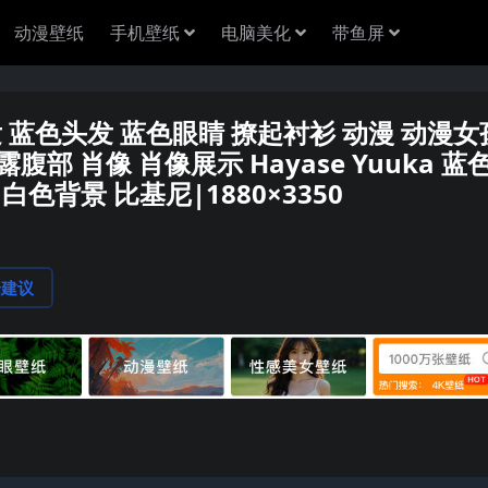
动漫壁纸
手机壁纸
电脑美化
带鱼屏
发 蓝色头发 蓝色眼睛 撩起衬衫 动漫 动漫女
裸露腹部 肖像 肖像展示 Hayase Yuuka 蓝
白色背景 比基尼|1880×3350
论建议