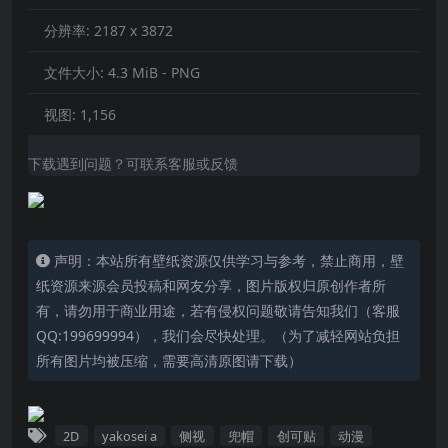
分辨率:
2187 x 3872
文件大小:
4.3 MiB - PNG
视图:
1,156
下载遇到问题？可联系客服或反馈
声明：本站所有壁纸资源仅供学习与参考，禁止商用，壁
纸资源来源会员投稿和网友分享，图片版权归原创作者所
有，请勿用于商业用途，若有侵权问题敬请告知我们（客服
QQ:199699994），我们会尽快处理。（为了减轻网站负担
所有图片均被压缩，需要高清原图请下载）
2D
yakosei a
侧视
兜帽
创可贴
动漫