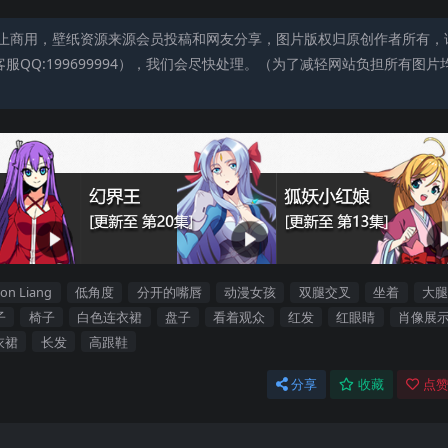
止商用，壁纸资源来源会员投稿和网友分享，图片版权归原创作者所有，
QQ:199699994），我们会尽快处理。（为了减轻网站负担所有图片
son Liang
低角度
分开的嘴唇
动漫女孩
双腿交叉
坐着
大腿
子
椅子
白色连衣裙
盘子
看着观众
红发
红眼睛
肖像展
衣裙
长发
高跟鞋
分享
收藏
点赞