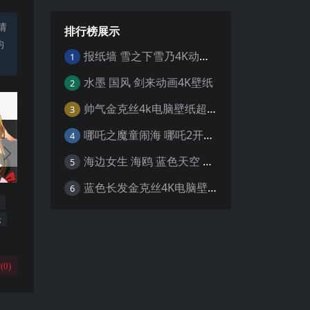
请
排行榜展示
均
报纸墙 雪之下雪乃4K动漫壁纸
1
水墨 国风 剑来动画4K壁纸
2
帅气金克丝4k电脑壁纸超清
3
哪吒之魔童闹海 哪吒2开场4K壁纸
4
海边女生 海鸥 蓝色天空 4K壁纸
5
蓝色长发金克丝4K电脑壁纸
6
示
(
0
)