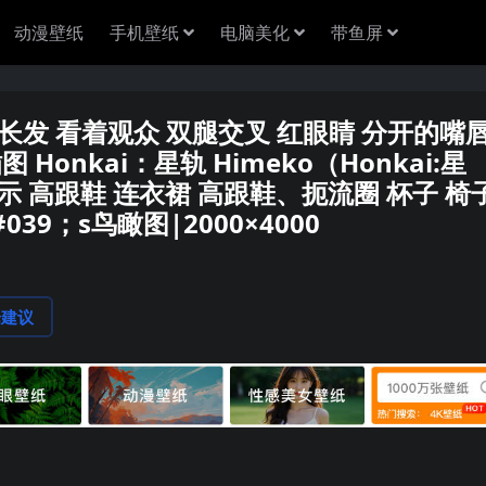
动漫壁纸
手机壁纸
电脑美化
带鱼屏
 坐着 长发 看着观众 双腿交叉 红眼睛 分开的嘴
Honkai：星轨 Himeko（Honkai:星
示 高跟鞋 连衣裙 高跟鞋、扼流圈 杯子 椅
39；s鸟瞰图|2000×4000
论建议