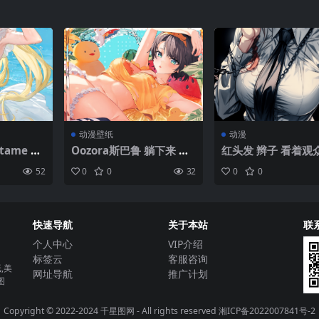
动漫壁纸
动漫
tame Ky
Oozora斯巴鲁 躺下来 仰
红头发 辫子 看着观
 长发 金发
卧 橙色的胸罩 大乳房 腹
笑 马尾辫 站着 Mak
52
0
0
32
0
0
 湿漉漉的
部 肚脐 短头发 胳膊 蓝眼
（电锯侠） 稳定扩散 
下 动漫
睛 看着观众 susukawa H
术 肖像 电锯侠 动漫
e Virtu
ololive 动漫女孩 灯笼裤
女孩 黄眼睛 数字艺
连衣裙 水 角
水 虚拟youtube 内衣 大
条 肖像展示 领带|10
快速导航
关于本站
联
 湿的 高
腿带 花 向日葵 黑色头发
000
40×134
西瓜 水果 动物 脸红 水滴
个人中心
VIP介绍
黄色上衣 橡皮鸭 发饰 叶
标签云
客服咨询
子 植物 鸭子| 1920 x108
,美
网址导航
推广计划
0
图
Copyright © 2022-2024
千星图网
- All rights reserved
湘ICP备2022007841号-2