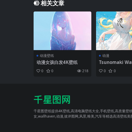
相关文章
动漫壁纸
动漫
动漫女孩白发4K壁纸
Tsunomaki Wa
ouya Kakehi
0
0
218
0
0
蓝眼睛 看着观众
身体 张开的嘴 腋
动漫女孩 Hololiv
al Youtuber 
天空 云 肖像展示
跟鞋 脸红 波浪|8
2
千星图壁纸提供4K壁纸,高清电脑壁纸大全,手机壁纸,高质量壁纸
女,wallhaven,动漫,彼岸图网,风景,唯美,汽车等精选高清壁纸美