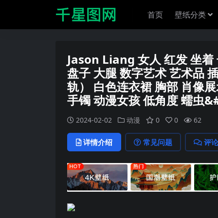
首页
壁纸分类
Jason Liang 女人 红发
盘子 大腿 数字艺术 艺术品 插图 
轨） 白色连衣裙 胸部 肖像展
手镯 动漫女孩 低角度 蠕虫&#0
2024-02-02
动漫
0
0
62
详情介绍
常见问题
评