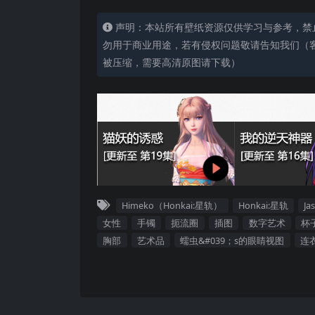
声明：本站所有壁纸资源仅供学习与参考，禁
勿用于商业用途，若有侵权问题敬请告知我们（客服
被压缩，需要高清原图请下载）
Himeko（Honkai:星轨）
Honkai:星轨
Ja
女性
手镯
扼流圈
插图
数字艺术
杯
胸部
艺术品
蠕虫&#039；s的眼睛视图
连