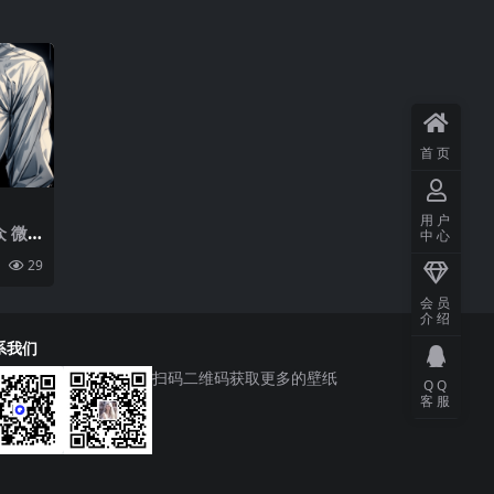
首页
用户
众 微
中心
ima
29
AI艺
 动漫
会员
术 链
介绍
00×2
系我们
扫码二维码获取更多的壁纸
QQ
客服