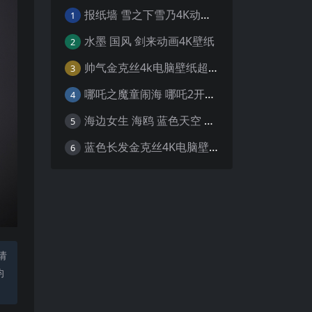
报纸墙 雪之下雪乃4K动漫壁纸
1
水墨 国风 剑来动画4K壁纸
2
帅气金克丝4k电脑壁纸超清
3
哪吒之魔童闹海 哪吒2开场4K壁纸
4
海边女生 海鸥 蓝色天空 4K壁纸
5
蓝色长发金克丝4K电脑壁纸
6
请
均