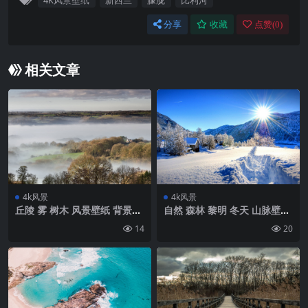
4K风景壁纸
新西兰
朦胧
比利河
分享
收藏
点赞(
0
)
相关文章
4k风景
4k风景
丘陵 雾 树木 风景壁纸 背景4k
自然 森林 黎明 冬天 山脉壁纸
高清网
背景4k高清网
14
20