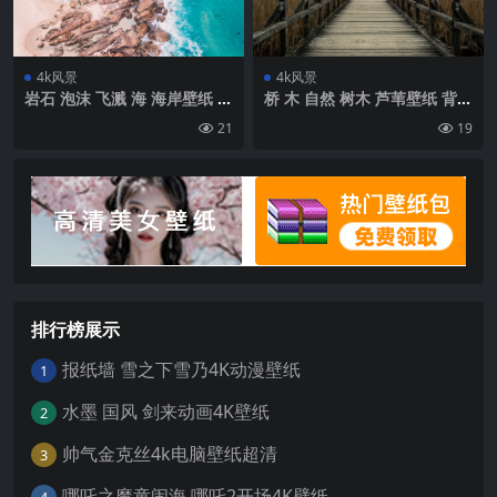
4k风景
4k风景
岩石 泡沫 飞溅 海 海岸壁纸 背
桥 木 自然 树木 芦苇壁纸 背景
景4k高清网
4k高清网
21
19
排行榜展示
报纸墙 雪之下雪乃4K动漫壁纸
1
水墨 国风 剑来动画4K壁纸
2
帅气金克丝4k电脑壁纸超清
3
哪吒之魔童闹海 哪吒2开场4K壁纸
4