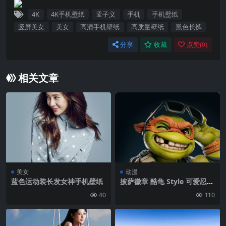
4K
4K手机壁纸
孟子义
手机
手机壁纸
竖屏美女
美女
高清手机壁纸
高质量壁纸
黑色长裤
分享
收藏
点赞(
0
)
相关文章
美女
动漫
蓝色运动装长发女神手机壁纸
披萨徽章 酷龟 Style 可爱忍者
神龟手机壁纸图片
40
110