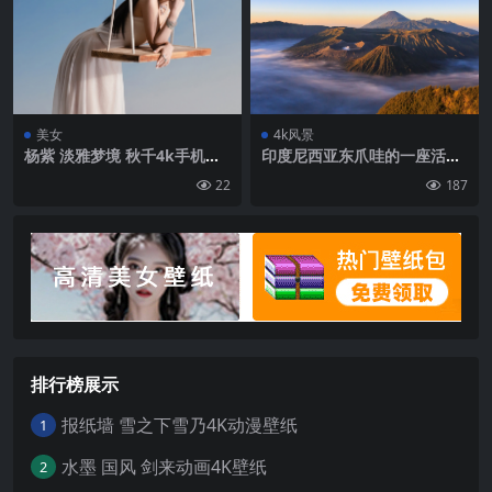
美女
4k风景
杨紫 淡雅梦境 秋千4k手机壁
印度尼西亚东爪哇的一座活火
纸竖屏美女
山4K风景壁纸
22
187
排行榜展示
报纸墙 雪之下雪乃4K动漫壁纸
1
水墨 国风 剑来动画4K壁纸
2