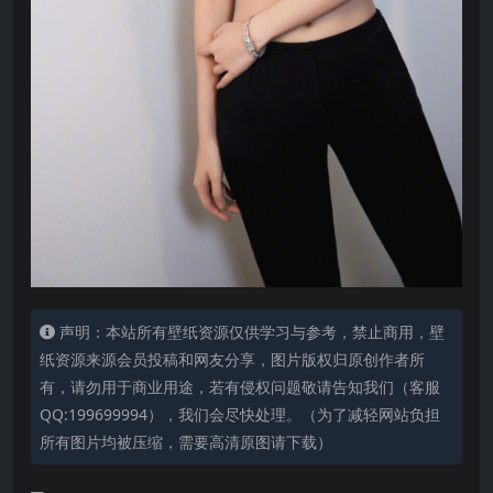
声明：本站所有壁纸资源仅供学习与参考，禁止商用，壁
纸资源来源会员投稿和网友分享，图片版权归原创作者所
有，请勿用于商业用途，若有侵权问题敬请告知我们（客服
QQ:199699994），我们会尽快处理。（为了减轻网站负担
所有图片均被压缩，需要高清原图请下载）