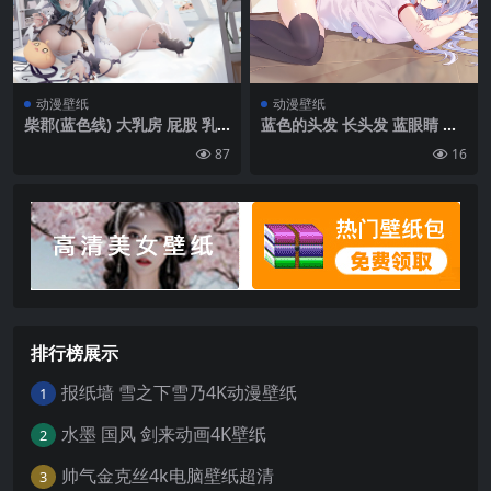
动漫壁纸
动漫壁纸
柴郡(蓝色线) 大乳房 屁股 乳
蓝色的头发 长头发 蓝眼睛 动
沟 趴着 脚 脚在空中 猫 无底洞
漫 动漫女孩 长袜 短的短裤 泰
87
16
长袜 动漫女孩 蓝色 两个音调
迪熊| 1920 x1080
的头发 心 日本| 3840 x2160
排行榜展示
报纸墙 雪之下雪乃4K动漫壁纸
1
水墨 国风 剑来动画4K壁纸
2
帅气金克丝4k电脑壁纸超清
3