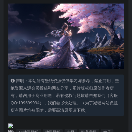
声明：本站所有壁纸资源仅供学习与参考，禁止商用，壁
纸资源来源会员投稿和网友分享，图片版权归原创作者所
有，请勿用于商业用途，若有侵权问题敬请告知我们（客服
QQ:199699994），我们会尽快处理。（为了减轻网站负担
所有图片均被压缩，需要高清原图请下载）