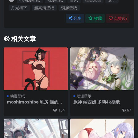
4K动漫壁纸
动漫壁纸
古风
唯美意境
女子
月光树下
超高清壁纸
锁屏壁纸
分享
收藏
点赞(
0
)
相关文章
动漫壁纸
动漫壁纸
moshimoshibe 乳房 猫的女
原神 纳西妲 多莉4k壁纸
孩 Reze(电锯人) 电锯人 猫耳
154
67
朵 猫尾巴 内衣 黑色头发 衣领
项链 黑色的内裤 黑色胸罩 动
漫 动漫女孩 艺术品 2 d 艺术
爱好者 露脐装 红色背景 黑色
吊袜带| 3840 x2160