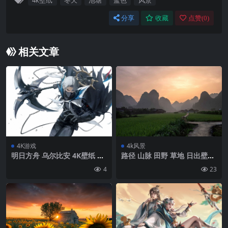
4k壁纸
冬天
池塘
蓝色
风景
分享
收藏
点赞(
0
)
相关文章
4K游戏
4k风景
明日方舟 乌尔比安 4K壁纸 38
路径 山脉 田野 草地 日出壁纸
40×2160
背景4k高清网
4
23