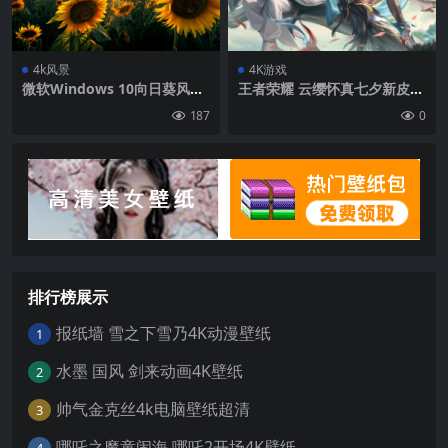
4k风景
4K游戏
微软Windows 10向日葵风景
王者荣耀 云缨怀真七夕新皮肤
4k高清壁纸
云缨怀真七夕情侣皮肤4K高清
187
0
壁纸
排行榜展示
报纸墙 雪之下雪乃4K动漫壁纸
1
水墨 国风 剑来动画4K壁纸
2
帅气金克丝4k电脑壁纸超清
3
哪吒之魔童闹海 哪吒2开场4K壁纸
4