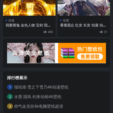
动漫
动漫
我妻善逸 金色人物 宝剑 我妻
看着观众 红发 长发 动漫 动漫
善逸手机壁纸图片
女孩 肖像展示 手套 树叶 黄眼
490
31
睛 脸红 角 电话 纸 领结 Aru R
ikuhachima（蓝色档案）|1
200×1896
排行榜展示
报纸墙 雪之下雪乃4K动漫壁纸
1
水墨 国风 剑来动画4K壁纸
2
帅气金克丝4k电脑壁纸超清
3