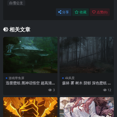
白雪公主
分享
收藏
点赞(
0
)
相关文章
游戏带鱼屏
4k风景
迅雷壁纸 黑神话悟空 超高清
森林 雾 树木 阴郁 深色壁纸 背
原画 3440*1440带鱼屏壁纸
景4k高清网
3
12