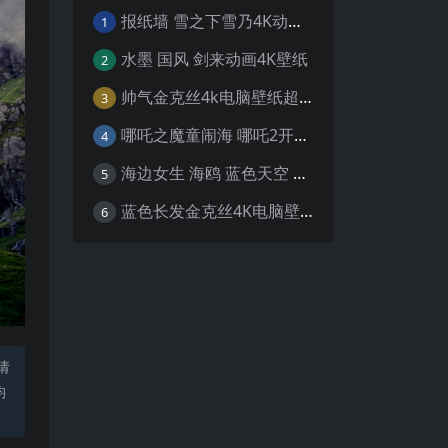
报纸墙 雪之下雪乃4K动漫壁纸
1
水墨 国风 剑来动画4K壁纸
2
帅气金克丝4k电脑壁纸超清
3
哪吒之魔童闹海 哪吒2开场4K壁纸
4
海边女生 海鸥 蓝色天空 4K壁纸
5
蓝色长发金克丝4K电脑壁纸
6
请
均