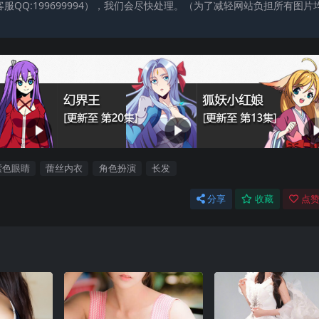
QQ:199699994），我们会尽快处理。（为了减轻网站负担所有图片
紫色眼睛
蕾丝内衣
角色扮演
长发
分享
收藏
点赞