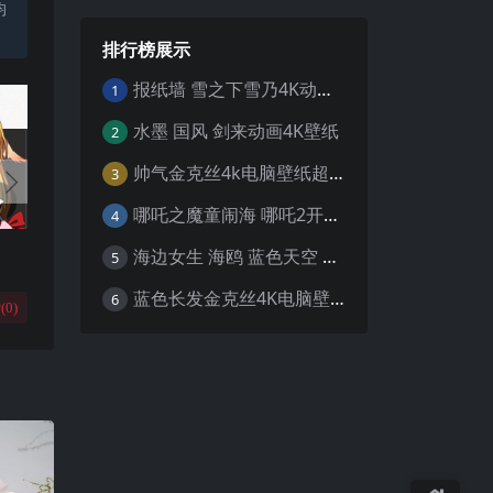
均
排行榜展示
报纸墙 雪之下雪乃4K动漫壁纸
1
水墨 国风 剑来动画4K壁纸
2
帅气金克丝4k电脑壁纸超清
3
哪吒之魔童闹海 哪吒2开场4K壁纸
4
海边女生 海鸥 蓝色天空 4K壁纸
5
蓝色长发金克丝4K电脑壁纸
6
(
0
)