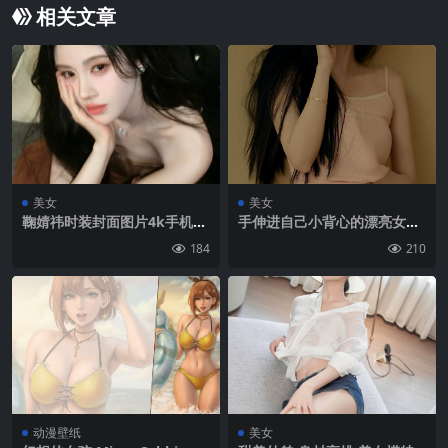
相关文章
美女
美女
鞠婧祎时装封面图片4k手机壁
手伸进自己小背心的漂亮女生
纸竖屏
靠墙站立写真手机壁纸图片
184
210
动漫壁纸
美女