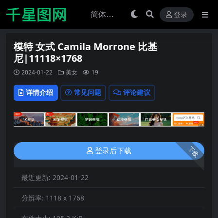
登录
模特 女式 Camila Morrone 比基
尼|11118×1768
2024-01-22
美女
19
详情介绍
常见问题
评论建议
下载
登录后下载
最近更新:
2024-01-22
分辨率:
1118 x 1768