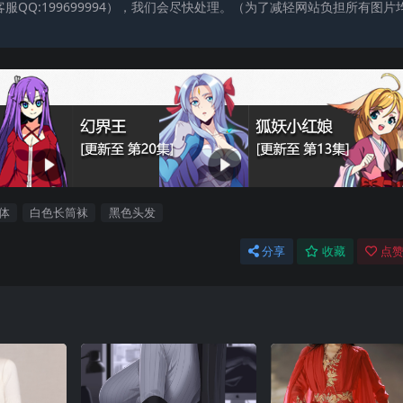
QQ:199699994），我们会尽快处理。（为了减轻网站负担所有图片
体
白色长筒袜
黑色头发
分享
收藏
点赞