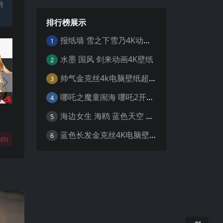
均
排行榜展示
报纸墙 雪之下雪乃4K动漫壁纸
1
水墨 国风 剑来动画4K壁纸
2
帅气金克丝4k电脑壁纸超清
3
哪吒之魔童闹海 哪吒2开场4K壁纸
4
海边女生 海鸥 蓝色天空 4K壁纸
5
蓝色长发金克丝4K电脑壁纸
6
(
0
)