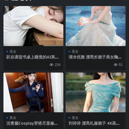
美女
美女
趴在课堂书桌上睡觉的AI美女
清冷优雅 漂亮长裙子美女鞠婧
高清手机壁纸图片
祎5K竖屏手机壁纸
234
92
美女
美女
沈青黛Cosplay穿搭尽显修长
刘诗诗 漂亮礼服裙子 4K高清
玉腿娇媚身姿写真美照
手机壁纸