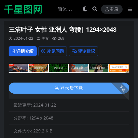
登录
三清叶子 女性 亚洲人 弯腰| 1294×2048
2024-01-22
美女
269
详情介绍
常见问题
评论建议
下载
登录后下载
最近更新:
2024-01-22
分辨率:
1294 x 2048
文件大小:
229.2 KiB