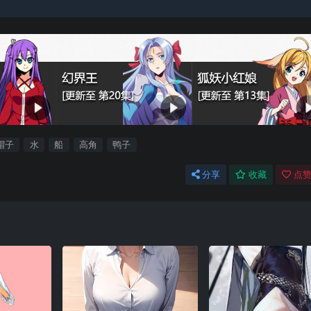
帽子
水
船
高角
鸭子
分享
收藏
点赞