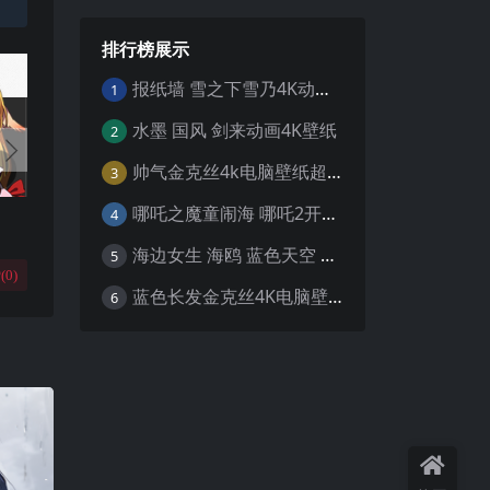
排行榜展示
报纸墙 雪之下雪乃4K动漫壁纸
1
水墨 国风 剑来动画4K壁纸
2
帅气金克丝4k电脑壁纸超清
3
哪吒之魔童闹海 哪吒2开场4K壁纸
4
海边女生 海鸥 蓝色天空 4K壁纸
5
(
0
)
蓝色长发金克丝4K电脑壁纸
6