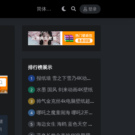
登录
排行榜展示
报纸墙 雪之下雪乃4K动漫壁纸
1
水墨 国风 剑来动画4K壁纸
2
帅气金克丝4k电脑壁纸超清
3
哪吒之魔童闹海 哪吒2开场4K壁纸
4
请
海边女生 海鸥 蓝色天空 4K壁纸
5
均