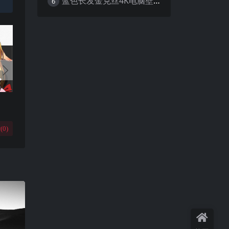
蓝色长发金克丝4K电脑壁纸
6
(
0
)