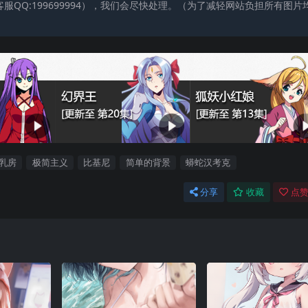
QQ:199699994），我们会尽快处理。（为了减轻网站负担所有图片
乳房
极简主义
比基尼
简单的背景
蟒蛇汉考克
分享
收藏
点赞