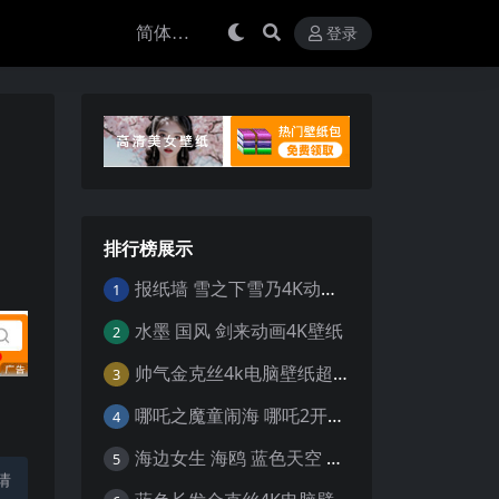
登录
排行榜展示
报纸墙 雪之下雪乃4K动漫壁纸
1
水墨 国风 剑来动画4K壁纸
2
帅气金克丝4k电脑壁纸超清
3
哪吒之魔童闹海 哪吒2开场4K壁纸
4
海边女生 海鸥 蓝色天空 4K壁纸
5
请