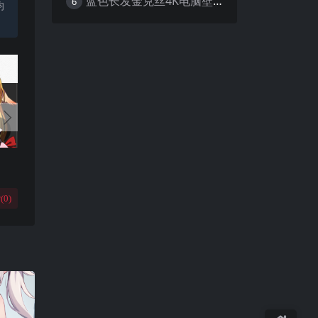
蓝色长发金克丝4K电脑壁纸
6
均
(
0
)