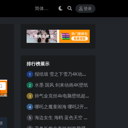
登录
排行榜展示
报纸墙 雪之下雪乃4K动漫壁纸
1
水墨 国风 剑来动画4K壁纸
2
帅气金克丝4k电脑壁纸超清
3
哪吒之魔童闹海 哪吒2开场4K壁纸
4
海边女生 海鸥 蓝色天空 4K壁纸
5
请