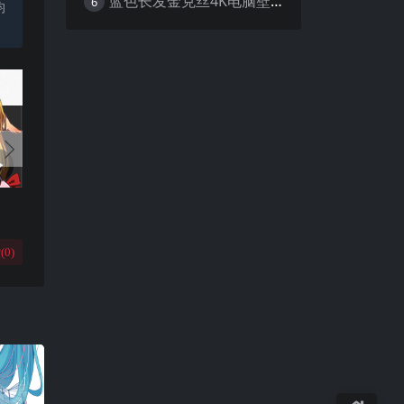
蓝色长发金克丝4K电脑壁纸
6
均
(
0
)