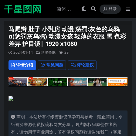
登录
马尾辫 肚子 小乳房 动漫 惩罚:灰色的乌鸦
α(惩罚灰乌鸦) 动漫女孩 轻薄的衣服 雪 色彩
差异 护目镜| 1920 x1080
2024-01-14
动漫壁纸
29
详情介绍
常见问题
评论建议
声明：本站所有壁纸资源仅供学习与参考，禁止商用，壁
纸资源来源会员投稿和网友分享，图片版权归原创作者所
有，请勿用于商业用途，若有侵权问题敬请告知我们（客服