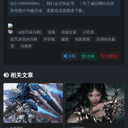
QQ:199699994），我们会尽快处理。（为了减轻网站负担
所有图片均被压缩，需要高清原图请下载）
α(惩罚灰乌鸦)
动漫
动漫女孩
小乳房
惩罚:灰色的乌鸦
护目镜
腹部
色彩差异
轻薄的衣服
雪
马尾辫
分享
收藏
点赞(
0
)
相关文章