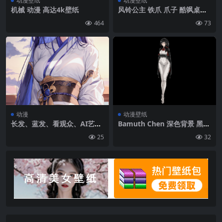
动漫壁纸
动漫壁纸
机械 动漫 高达4k壁纸
风铃公主 铁爪 爪子 酷飒桌面
壁纸图片
464
73
动漫
动漫壁纸
长发、蓝发、看观众、AI艺
Bamuth Chen 深色背景 黑色
术、动漫女孩、肖像展示、云
背景 黑色头发|5516×3103
25
32
朵、脸红|2752×4928