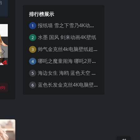
均
排行榜展示
报纸墙 雪之下雪乃4K动漫壁纸
1
水墨 国风 剑来动画4K壁纸
2
帅气金克丝4k电脑壁纸超清
3
哪吒之魔童闹海 哪吒2开场4K壁纸
4
海边女生 海鸥 蓝色天空 4K壁纸
5
蓝色长发金克丝4K电脑壁纸
6
(
0
)