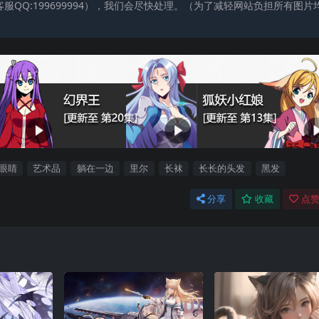
QQ:199699994），我们会尽快处理。（为了减轻网站负担所有图片
眼睛
艺术品
躺在一边
里尔
长袜
长长的头发
黑发
分享
收藏
点赞