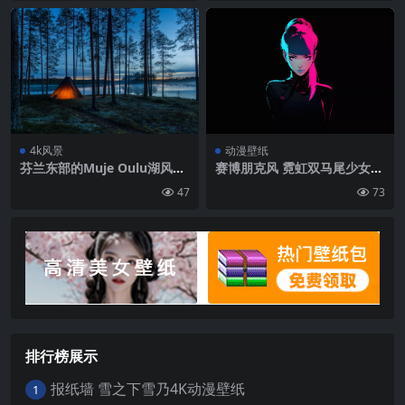
文字 黑色背景 建筑 漫威漫画
连体衣 超级英雄|3840×2160
4k风景
动漫壁纸
芬兰东部的Muje Oulu湖风景
赛博朋克风 霓虹双马尾少女酷
4K壁纸
炫壁纸
47
73
排行榜展示
报纸墙 雪之下雪乃4K动漫壁纸
1