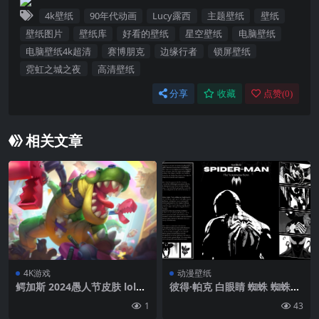
4k壁纸
90年代动画
Lucy露西
主题壁纸
壁纸
壁纸图片
壁纸库
好看的壁纸
星空壁纸
电脑壁纸
电脑壁纸4k超清
赛博朋克
边缘行者
锁屏壁纸
霓虹之城之夜
高清壁纸
分享
收藏
点赞(
0
)
相关文章
4K游戏
动漫壁纸
鳄加斯 2024愚人节皮肤 lol原
彼得·帕克 白眼睛 蜘蛛 蜘蛛侠
画 英雄联盟8K壁纸
（系列） 共生体 漫画 单色 毒
1
43
液 蜘蛛网 漫威英雄 简单背景