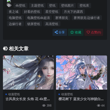
4k壁纸
主题壁纸
壁纸
壁纸图片
壁纸库
夜之城
好看的壁纸
星空壁纸
月光下的露西
电脑壁纸
电脑壁纸4k超清
赛博朋克
赛博朋克:边缘行者
边缘行者
锁屏壁纸
高清壁纸
分享
收藏
点赞(
0
)
相关文章
动漫壁纸
动漫壁纸
古风美女长发 头饰 花 4k壁纸
樱花树下 蓝发少女与神骏白马
ipad壁纸
奇幻和风动漫壁纸
398
44