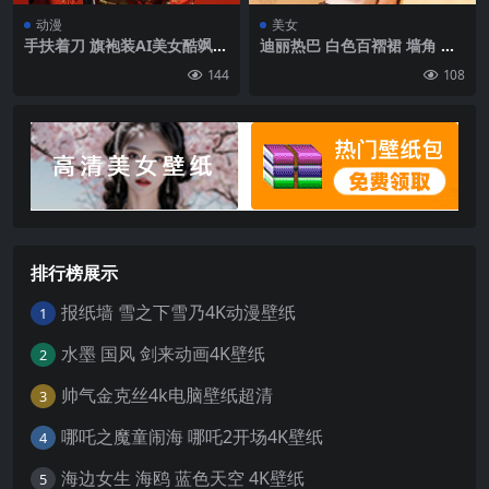
动漫
美女
手扶着刀 旗袍装AI美女酷飒手
迪丽热巴 白色百褶裙 墙角 高
机壁纸图片
清4k手机壁纸
144
108
排行榜展示
报纸墙 雪之下雪乃4K动漫壁纸
1
水墨 国风 剑来动画4K壁纸
2
帅气金克丝4k电脑壁纸超清
3
哪吒之魔童闹海 哪吒2开场4K壁纸
4
海边女生 海鸥 蓝色天空 4K壁纸
5