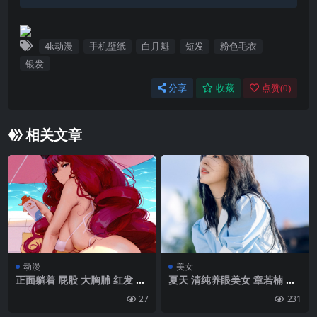
4k动漫
手机壁纸
白月魁
短发
粉色毛衣
银发
分享
收藏
点赞(
0
)
相关文章
动漫
美女
正面躺着 屁股 大胸脯 红发 猫
夏天 清纯养眼美女 章若楠 高
女郎 动漫 动漫女郎 肖像展示
清4k手机壁纸竖屏
27
231
雨伞 动物耳朵 比基尼 猫耳朵
猫尾巴 防晒霜 太阳镜|2000×