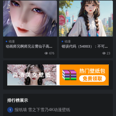
3562
动漫
动漫
动画师兄啊师兄云霄仙子高清
错误代码（54003）：不可预
4k手机壁纸竖屏
知的错误 请登陆http://www.
676
23
sizuo.org/locoy-baidutrans
api.html查看解决方案。
排行榜展示
报纸墙 雪之下雪乃4K动漫壁纸
1