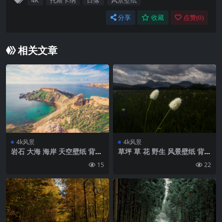
4K
托斯卡纳
日落
风景壁纸
分享
收藏
点赞(
0
)
相关文章
4k风景
4k风景
岩石 大海 海岸 天空壁纸 背景
草坪 草 花 野生 风景壁纸 背景
4k高清网
4k高清网
15
22