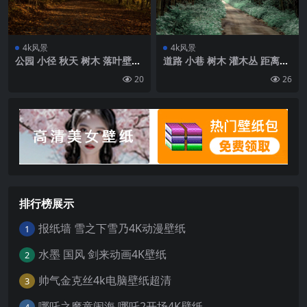
4k风景
4k风景
公园 小径 秋天 树木 落叶壁纸
道路 小巷 树木 灌木丛 距离壁
背景4k高清网
纸 背景4k高清网
20
26
排行榜展示
报纸墙 雪之下雪乃4K动漫壁纸
1
水墨 国风 剑来动画4K壁纸
2
帅气金克丝4k电脑壁纸超清
3
哪吒之魔童闹海 哪吒2开场4K壁纸
4