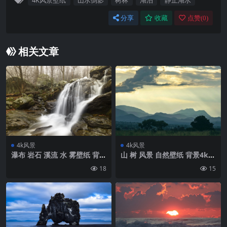
4K风景壁纸
山水倒影
树林
湖泊
静止湖水
分享
收藏
点赞(
0
)
相关文章
4k风景
4k风景
瀑布 岩石 溪流 水 雾壁纸 背景
山 树 风景 自然壁纸 背景4k高
4k高清网
清网
18
15