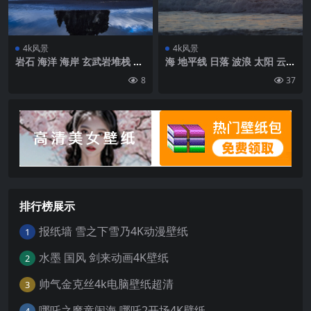
4k风景
4k风景
岩石 海洋 海岸 玄武岩堆栈 hv
海 地平线 日落 波浪 太阳 云壁
itserkur 冰岛壁纸 背景4k高
纸 背景4k高清网
8
37
清网
排行榜展示
报纸墙 雪之下雪乃4K动漫壁纸
1
水墨 国风 剑来动画4K壁纸
2
帅气金克丝4k电脑壁纸超清
3
哪吒之魔童闹海 哪吒2开场4K壁纸
4