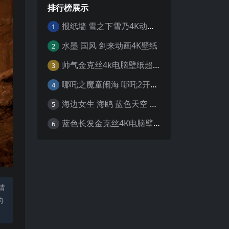
排行榜展示
报纸墙 雪之下雪乃4K动漫壁纸
1
水墨 国风 剑来动画4K壁纸
2
帅气金克丝4k电脑壁纸超清
3
哪吒之魔童闹海 哪吒2开场4K壁纸
4
海边女生 海鸥 蓝色天空 4K壁纸
5
蓝色长发金克丝4K电脑壁纸
6
请
均