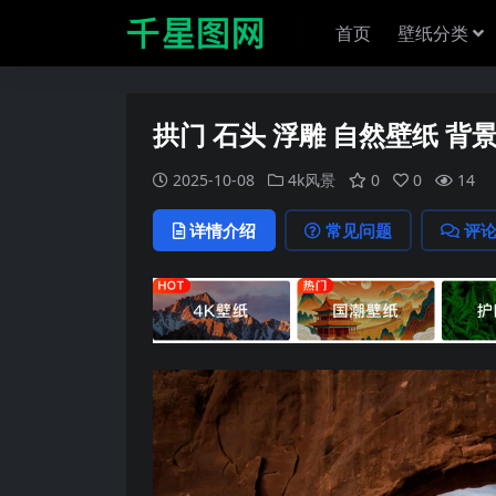
首页
壁纸分类
拱门 石头 浮雕 自然壁纸 背
2025-10-08
4k风景
0
0
14
详情介绍
常见问题
评