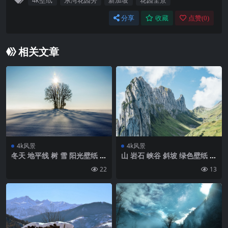
4k壁纸
东湾花园旁
新加坡
花园全景
分享
收藏
点赞(
0
)
相关文章
4k风景
4k风景
冬天 地平线 树 雪 阳光壁纸 背
山 岩石 峡谷 斜坡 绿色壁纸 背
景4k高清网
景4k高清网
22
13