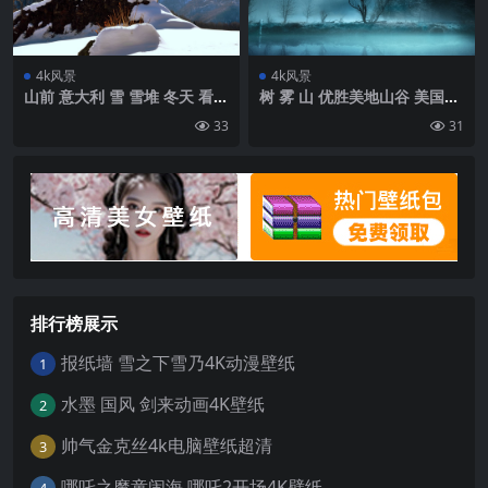
4k风景
4k风景
山前 意大利 雪 雪堆 冬天 看
树 雾 山 优胜美地山谷 美国壁
山 清楚的壁纸 背景4k高清网
纸 背景4k高清网
33
31
排行榜展示
报纸墙 雪之下雪乃4K动漫壁纸
1
水墨 国风 剑来动画4K壁纸
2
帅气金克丝4k电脑壁纸超清
3
哪吒之魔童闹海 哪吒2开场4K壁纸
4