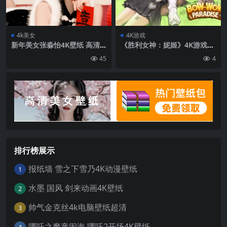
4k美女
4K游戏
新年美女张淼怡4K壁纸 高清
《胜利女神：妮姬》4K游戏壁
壁纸网
纸3840×2160
45
4
排行榜展示
报纸墙 雪之下雪乃4K动漫壁纸
1
水墨 国风 剑来动画4K壁纸
2
帅气金克丝4k电脑壁纸超清
3
哪吒之魔童闹海 哪吒2开场4K壁纸
4