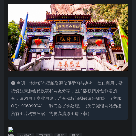
声明：本站所有壁纸资源仅供学习与参考，禁止商用，壁
纸资源来源会员投稿和网友分享，图片版权归原创作者所
有，请勿用于商业用途，若有侵权问题敬请告知我们（客服
QQ:199699994），我们会尽快处理。（为了减轻网站负担
所有图片均被压缩，需要高清原图请下载）