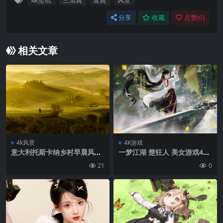
4k壁纸
三清观
道观
风景
分享
收藏
点赞(
0
)
相关文章
4k风景
4K游戏
意大利托斯卡纳乡村早晨风景
一梦江湖 楚狂人 美女游戏4K
4k壁纸
壁纸
21
0