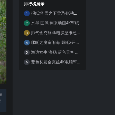
排行榜展示
报纸墙 雪之下雪乃4K动漫壁纸
1
水墨 国风 剑来动画4K壁纸
2
帅气金克丝4k电脑壁纸超清
3
哪吒之魔童闹海 哪吒2开场4K壁纸
4
海边女生 海鸥 蓝色天空 4K壁纸
5
蓝色长发金克丝4K电脑壁纸
6
请
均