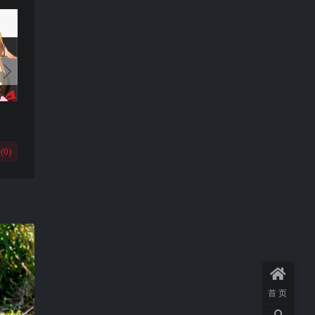
(
0
)
首页