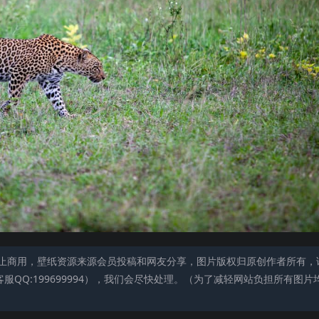
止商用，壁纸资源来源会员投稿和网友分享，图片版权归原创作者所有，
QQ:199699994），我们会尽快处理。（为了减轻网站负担所有图片