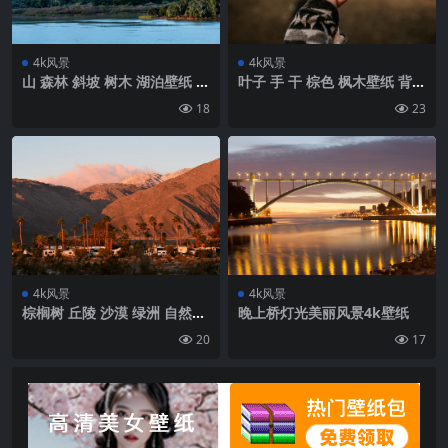
4k风景
4k风景
山 森林 斜坡 树木 湖泊壁纸 背
叶子 手 干 棕色 枫木壁纸 背景
景4k高清网
4k高清网
18
23
4k风景
4k风景
棕榈树 丘陵 沙漠 绿洲 自然壁
晚上桥灯光美丽风景4k壁纸
纸 背景4k高清网
20
17