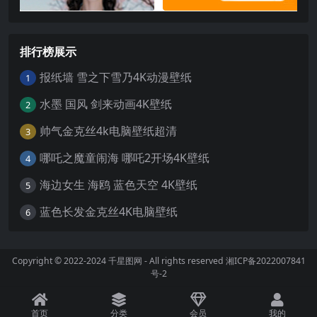
排行榜展示
报纸墙 雪之下雪乃4K动漫壁纸
1
水墨 国风 剑来动画4K壁纸
2
帅气金克丝4k电脑壁纸超清
3
哪吒之魔童闹海 哪吒2开场4K壁纸
4
海边女生 海鸥 蓝色天空 4K壁纸
5
蓝色长发金克丝4K电脑壁纸
6
Copyright © 2022-2024
千星图网
- All rights reserved
湘ICP备2022007841
号-2
首页
分类
会员
我的