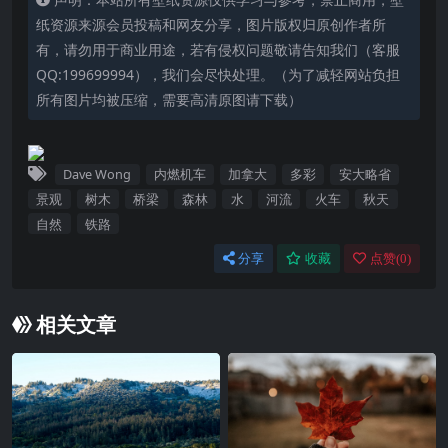
纸资源来源会员投稿和网友分享，图片版权归原创作者所
有，请勿用于商业用途，若有侵权问题敬请告知我们（客服
QQ:199699994），我们会尽快处理。（为了减轻网站负担
所有图片均被压缩，需要高清原图请下载）
Dave Wong
内燃机车
加拿大
多彩
安大略省
景观
树木
桥梁
森林
水
河流
火车
秋天
自然
铁路
分享
收藏
点赞(
0
)
相关文章