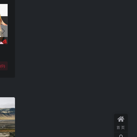
(
0
)
首页