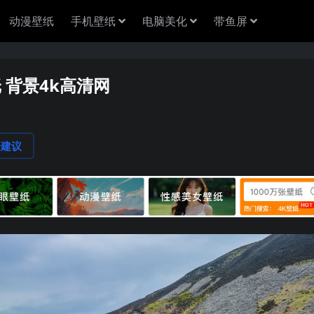
动漫壁纸
手机壁纸
电脑美化
带鱼屏
纸 背景4k高清网
论建议