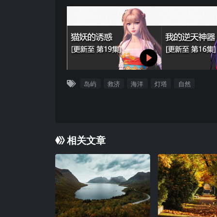
岛屿
救济
海洋
灯塔
自然
相关文章