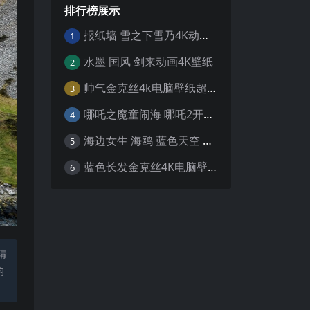
排行榜展示
报纸墙 雪之下雪乃4K动漫壁纸
1
水墨 国风 剑来动画4K壁纸
2
帅气金克丝4k电脑壁纸超清
3
哪吒之魔童闹海 哪吒2开场4K壁纸
4
海边女生 海鸥 蓝色天空 4K壁纸
5
蓝色长发金克丝4K电脑壁纸
6
请
均