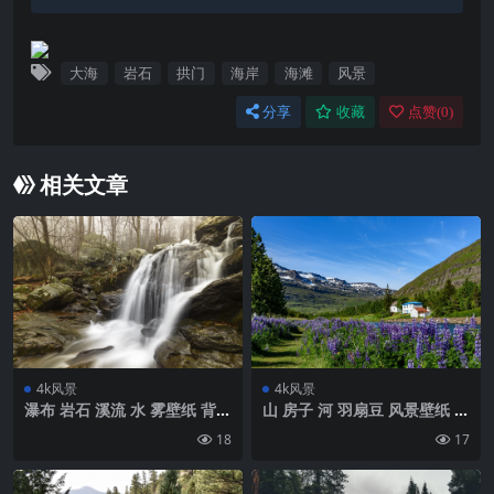
大海
岩石
拱门
海岸
海滩
风景
分享
收藏
点赞(
0
)
相关文章
4k风景
4k风景
瀑布 岩石 溪流 水 雾壁纸 背景
山 房子 河 羽扇豆 风景壁纸 背
4k高清网
景4k高清网
18
17