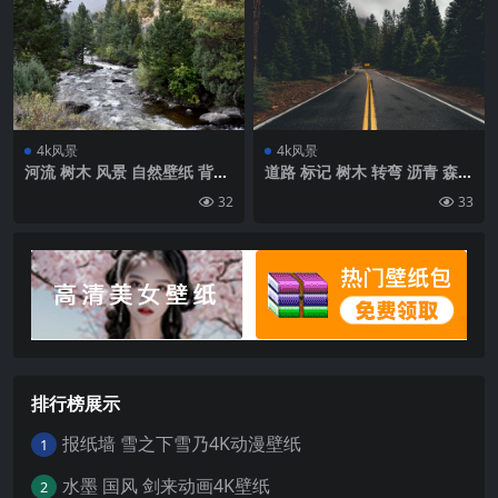
4k风景
4k风景
河流 树木 风景 自然壁纸 背景
道路 标记 树木 转弯 沥青 森林
4k高清网
壁纸 背景4k高清网
32
33
排行榜展示
报纸墙 雪之下雪乃4K动漫壁纸
1
水墨 国风 剑来动画4K壁纸
2