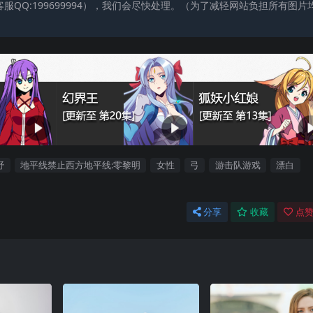
QQ:199699994），我们会尽快处理。（为了减轻网站负担所有图片
野
地平线禁止西方地平线:零黎明
女性
弓
游击队游戏
漂白
分享
收藏
点赞