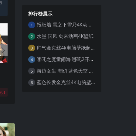
均
排行榜展示
报纸墙 雪之下雪乃4K动漫壁纸
1
水墨 国风 剑来动画4K壁纸
2
帅气金克丝4k电脑壁纸超清
3
哪吒之魔童闹海 哪吒2开场4K壁纸
4
海边女生 海鸥 蓝色天空 4K壁纸
5
蓝色长发金克丝4K电脑壁纸
6
(
0
)